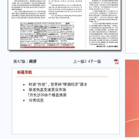
第A7版：
经济
上一版
3
4
下一版
标题导航
·
时差“作祟”，世界杯“啤酒经济”遇冷
·
新老热盘竞速置业市场
7月长沙20余个楼盘推新
·
分类信息