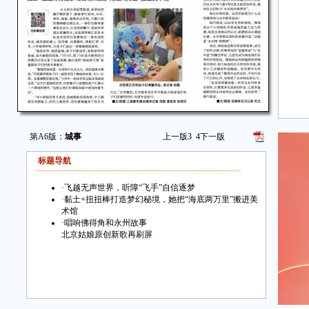
第A6版：
城事
上一版
3
4
下一版
标题导航
·
飞越无声世界，听障“飞手”自信逐梦
·
黏土+扭扭棒打造梦幻秘境，她把“海底两万里”搬进美
术馆
·
唱响佛得角和永州故事
北京姑娘原创新歌再刷屏