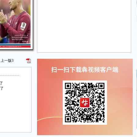
上一版
3
了
输了