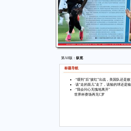
第A8版：
纵览
标题导航
·
“缓刑”后“披红”出战，美国队还是败
·
该“走的面儿”走了，该输的球还是
·
“我会问心无愧地离开”
世界杯赛场再无C罗