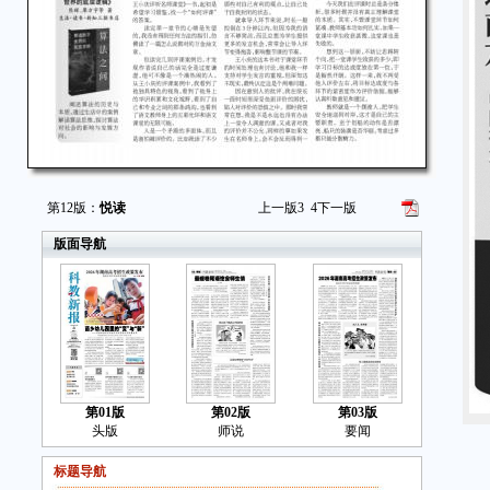
第12版：
悦读
上一版
3
4
下一版
版面导航
第01版
第02版
第03版
头版
师说
要闻
李
标题导航