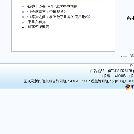
江
·
优秀小说会“再生”成优秀电视剧
本
·
《全球南方：中国视角》
·
《算法之问：看透数字世界的底层逻辑》
系
·
平凡亦有光
·
逃离评课漩涡
3
上一篇
©
广告热线：(0731)84326428 传
邮 编： 410005 邮
互联网新闻信息服务许可证：43120170002
经营许可证：湘ICP证0100
湘