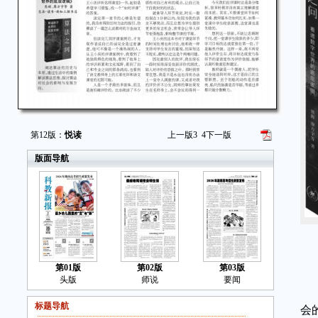
第12版：
悦读
上一版
3
4
下一版
版面导航
熊
第01版
第02版
第03版
生
头版
师说
要闻
阐
标题导航
会