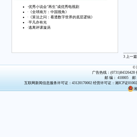
·
优秀小说会“再生”成优秀电视剧
·
《全球南方：中国视角》
·
《算法之问：看透数字世界的底层逻辑》
·
平凡亦有光
·
逃离评课漩涡
3
上一篇
©
广告热线：(0731)84326428 传
邮 编： 410005 邮
互联网新闻信息服务许可证：43120170002
经营许可证：湘ICP证0100
湘