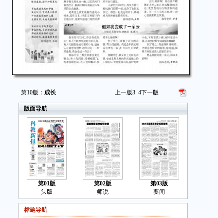
小
一
片
飘
风
第10版：
成长
上一版
3
4
下一版
吹
版面导航
指
第01版
第02版
第03版
头版
师说
要闻
标题导航