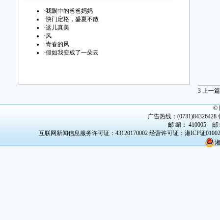
·
我眼中的爸爸妈妈
·
快门定格，盛夏不散
·
这儿真美
·
风
·
青春的风
·
假如我变成了一朵云
3
上一篇
©
广告热线：(0731)84326428 传
邮 编： 410005 邮
互联网新闻信息服务许可证：43120170002
经营许可证：湘ICP证0100
湘