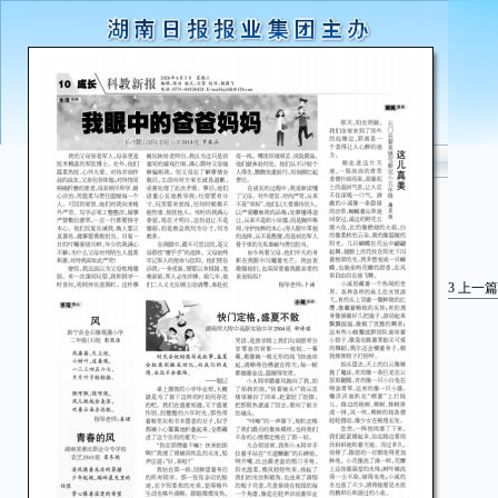
3
上一篇
石
那