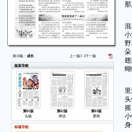
那
刚
混
小
野
朵
第10版：
成长
上一版
3
4
下一版
翅
版面导航
蝴
小
里
头
摇
第01版
第02版
第03版
小
头版
师说
要闻
身
标题导航