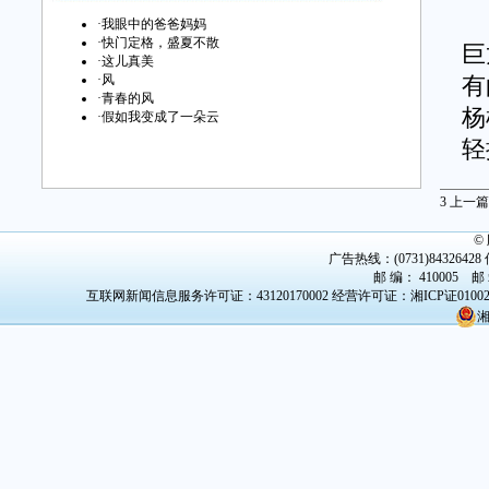
抬
·
我眼中的爸爸妈妈
·
快门定格，盛夏不散
巨
·
这儿真美
·
风
有
·
青春的风
杨
·
假如我变成了一朵云
轻
忽
3
上一篇
路
©
的
广告热线：(0731)84326428 传
邮 编： 410005 邮
挂
互联网新闻信息服务许可证：43120170002
经营许可证：湘ICP证0100
湘
溪
小
这
的
地