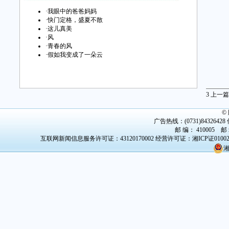
·
我眼中的爸爸妈妈
·
快门定格，盛夏不散
·
这儿真美
·
风
·
青春的风
·
假如我变成了一朵云
3
上一篇
©
广告热线：(0731)84326428 传
邮 编： 410005 邮
互联网新闻信息服务许可证：43120170002
经营许可证：湘ICP证0100
湘