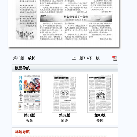
少
掌
眼
书
笔
第10版：
成长
上一版
3
4
下一版
汗
版面导航
生
不
青
那
第01版
第02版
第03版
都
头版
师说
要闻
指
标题导航