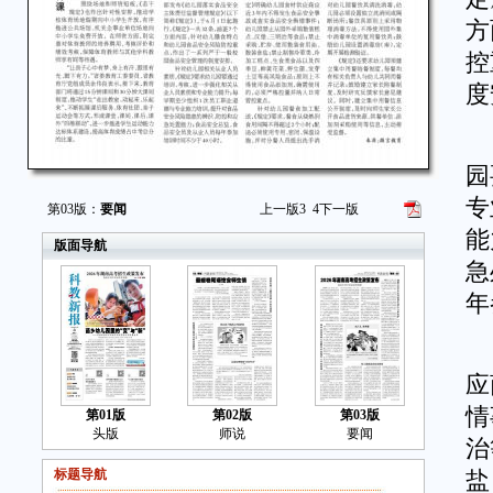
方
控
度
针
园
专
第03版：
要闻
上一版
3
4
下一版
能
版面导航
急
年
针
应
情
第01版
第02版
第03版
头版
师说
要闻
治
标题导航
盐