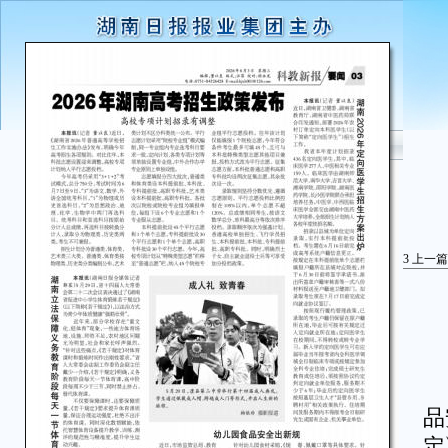
3
上一篇
近
品
定