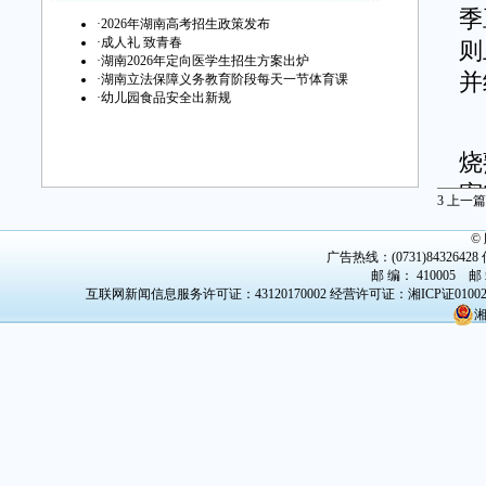
季
·
2026年湖南高考招生政策发布
·
成人礼 致青春
则
·
湖南2026年定向医学生招生方案出炉
并
·
湖南立法保障义务教育阶段每天一节体育课
·
幼儿园食品安全出新规
针
烧
密
3
上一篇
罩
©
须
广告热线：(0731)84326428 传
邮 编： 410005 邮
消
互联网新闻信息服务许可证：43120170002
经营许可证：湘ICP证0100
鼓
湘
《
每
家
立