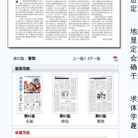
定
近
地
显
定
会
第03版：
要闻
上一版
3
4
下一版
确
版面导航
于
不
求
体
学
第01版
第02版
第03版
头版
师说
要闻
趣
标题导航