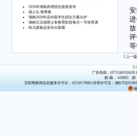
围
·
2026年湖南高考招生政策发布
安
·
成人礼 致青春
·
湖南2026年定向医学生招生方案出炉
进
·
湖南立法保障义务教育阶段每天一节体育课
放
·
幼儿园食品安全出新规
评
等
3
上一篇
“
力
©
广告热线：(0731)84326428 传
示
邮 编： 410005 邮
互联网新闻信息服务许可证：43120170002
经营许可证：湘ICP证0100
间
湘
展
堂
能