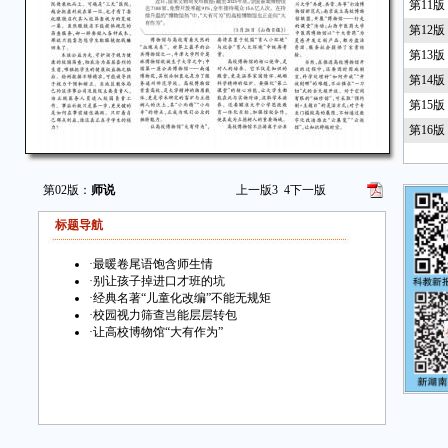
第11
第12
第13
第14
第15
第16
第02版：
师说
上一版
3
4
下一版
标题导航
·
最暖卷尾语饱含师生情
·
别让孩子掉进口才班的坑
·
经典名著“儿童化改编”不能无规矩
·
校园视力筛查岂能层层转包
·
让高校博物馆“大有作为”