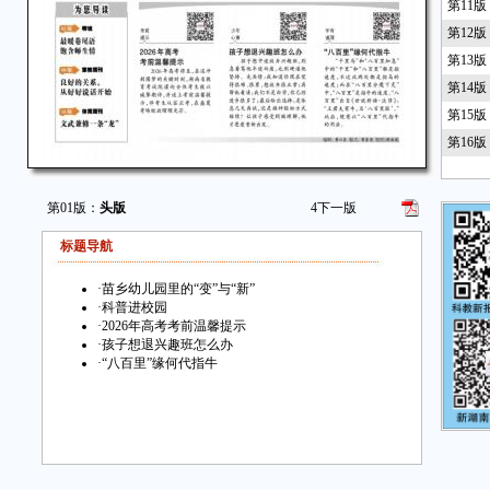
第11
第12
第13
第14
第15
第16
第01版：
头版
4
下一版
标题导航
·
苗乡幼儿园里的“变”与“新”
·
科普进校园
·
2026年高考考前温馨提示
·
孩子想退兴趣班怎么办
·
“八百里”缘何代指牛