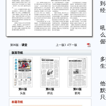
到
经
我
吼
么
倔
第06版：
课堂
上一版
3
4
下一版
我
版面导航
多
生
小
他
第01版
第02版
第03版
默
头版
师说
要闻
只
标题导航