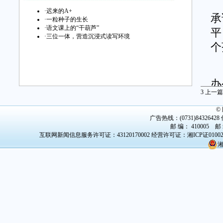
我
·
迟来的A+
承
·
一粒种子的生长
·
语文课上的“干葫芦”
平
·
三位一体，营造沉浸式读写环境
个
次
办
3
上一篇
师
©
皮
广告热线：(0731)84326428 传
劳
邮 编： 410005 邮
互联网新闻信息服务许可证：43120170002
经营许可证：湘ICP证0100
湘
成
每
耐
芳