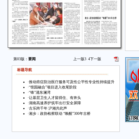
第03版：
要闻
上一版
3
4
下一版
标题导航
·
推动癌症防治医疗服务可及性公平性专业性持续提升
·
“馆园融合”项目进入收尾阶段
·
“锋”涌东澜湾
·
让基层卫生人才留得住、有奔头
·
湖南高速养护筑牢出行安全屏障
·
古乐跨千年 沪湘共此声
·
湘乡：政协检察联动 “唤醒”300年古桥