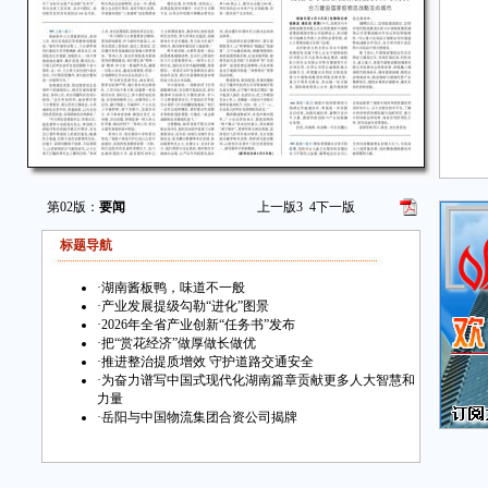
第02版：
要闻
上一版
3
4
下一版
标题导航
·
湖南酱板鸭，味道不一般
·
产业发展提级勾勒“进化”图景
·
2026年全省产业创新“任务书”发布
·
把“赏花经济”做厚做长做优
·
推进整治提质增效 守护道路交通安全
·
为奋力谱写中国式现代化湖南篇章贡献更多人大智慧和
力量
·
岳阳与中国物流集团合资公司揭牌