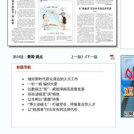
第04版：
要闻·观点
上一版
3
4
下一版
标题导航
·
做好新时代群众身边的人大工作
·
一针一线 编织大爱
·
以数据之“智”，赋能湖南高质量发展
·
别在滤镜里“演”精致
·
让生鲜以“素颜”待客
·
“博士读硕士”：打破壁垒，呼唤复合型人才
·
让“机闹者”付出应有的法律代价