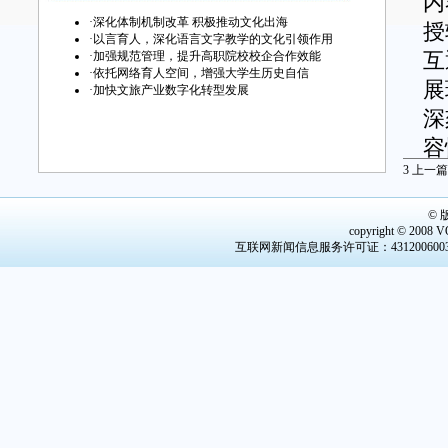
内
·
深化体制机制改革 积极推动文化出海
授
·
以言育人，深化语言文字教学的文化引领作用
·
加强规范管理，提升高职院校校企合作效能
互
·
依托网络育人空间，增强大学生历史自信
展
·
加快文旅产业数字化转型发展
深
容
3
上一篇
为
理
©
平
copyright © 2008 V
互联网新闻信息服务许可证：4312006003 
追
思
及
孜
马
主
学