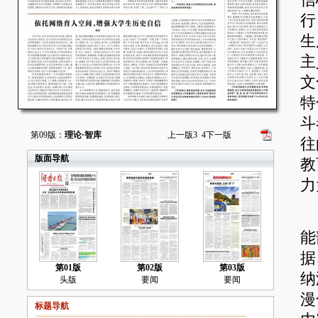
信
行
生
主
文
特
斗
第09版：
理论·智库
上一版
3
4
下一版
往
版面导航
教
力
丰
能
据
第01版
第02版
第03版
纳
头版
要闻
要闻
漫
标题导航