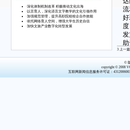
达
·
深化体制机制改革 积极推动文化出海
流
·
以言育人，深化语言文字教学的文化引领作用
·
加强规范管理，提升高职院校校企合作效能
好
·
依托网络育人空间，增强大学生历史自信
度
·
加快文旅产业数字化转型发展
发
助
3
上一篇
恰
同
©
辞
copyright © 2008 V
互联网新闻信息服务许可证：4312006003 
精
的
经
加
通
的