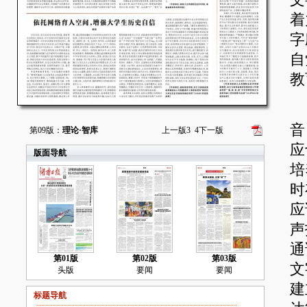
文
着
字
自
教
聚
音
第09版：
理论·智库
上一版
3
4
下一版
应
版面导航
培
时
应
声
通
第01版
第02版
第03版
文
头版
要闻
要闻
建
标题导航