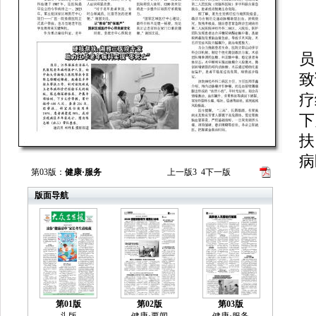
员
致
疗
下
扶
病
第03版：
健康·服务
上一版
3
4
下一版
通
版面导航
第01版
第02版
第03版