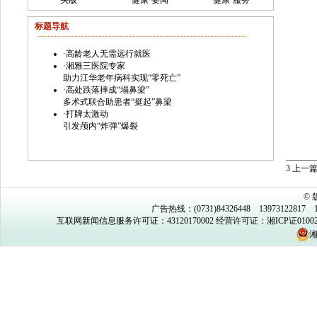
头版
健康·要闻
健康·服务
标题导航
·
高龄老人无需远行就医
·
湘雅三医院专家
助力江华老年病科实现“零死亡”
·
高处跌落摔成“塌鼻梁”
多术式联合助患者“挺起”鼻梁
·
打牌太激动
引发颅内“炸弹”爆裂
3
上一
©
广告热线：(0731)84326448 13973122817 1
互联网新闻信息服务许可证：43120170002
经营许可证：湘ICP证0100
湘