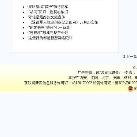
·
景区筑墙“保护”值得商榷
·
“胡同”回归，愿初心依旧
·
守信是最好的文旅宣传
·
《退役军人就业创业促进条例》八月起实施
·
“脐带爸爸”荣获“七一勋章”
·
“违规秤”形成完整产业链
·
这些行为都是新型网络犯罪
3
上一篇
©
广告热线：(0731)84329417 传 真： (
本报在西安、沈阳、北京、济南、成都、重
互联网新闻信息服务许可证：43120170002
经营许可证：湘ICP证0100
湘