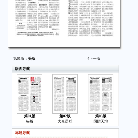
第01版：
头版
4
下一版
版面导航
第01版
第02版
第03版
头版
大众语丝
国防天地
标题导航