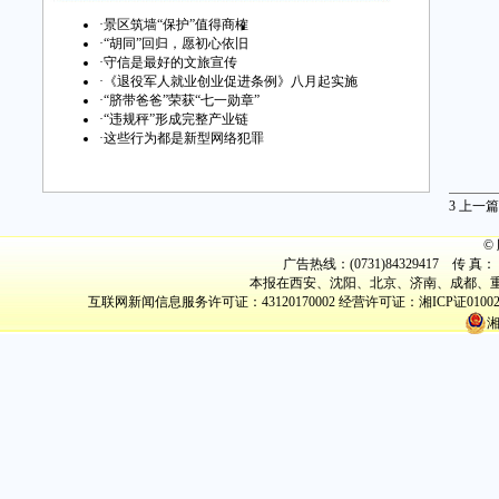
·
景区筑墙“保护”值得商榷
·
“胡同”回归，愿初心依旧
·
守信是最好的文旅宣传
·
《退役军人就业创业促进条例》八月起实施
·
“脐带爸爸”荣获“七一勋章”
·
“违规秤”形成完整产业链
·
这些行为都是新型网络犯罪
3
上一篇
©
广告热线：(0731)84329417 传 真： (
本报在西安、沈阳、北京、济南、成都、重
互联网新闻信息服务许可证：43120170002
经营许可证：湘ICP证0100
湘