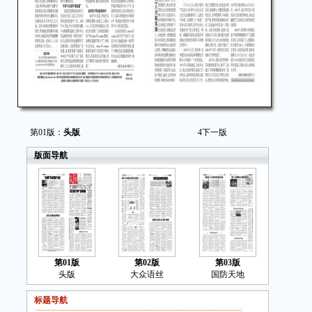
第01版：
头版
4
下一版
版面导航
第01版
第02版
第03版
头版
大众语丝
国防天地
标题导航