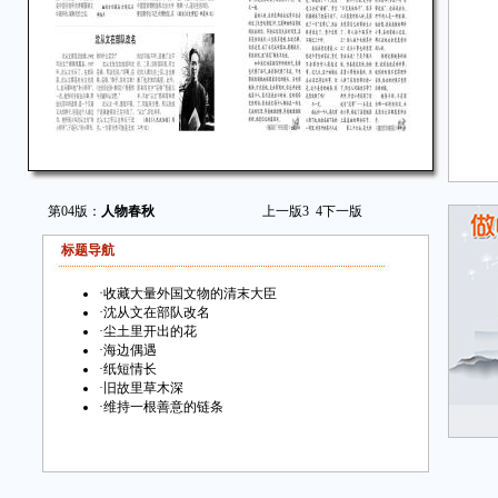
第04版：
人物春秋
上一版
3
4
下一版
标题导航
·
收藏大量外国文物的清末大臣
·
沈从文在部队改名
·
尘土里开出的花
·
海边偶遇
·
纸短情长
·
旧故里草木深
·
维持一根善意的链条