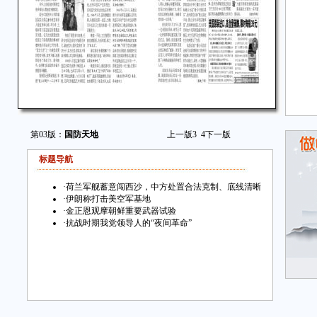
第03版：
国防天地
上一版
3
4
下一版
标题导航
·
荷兰军舰蓄意闯西沙，中方处置合法克制、底线清晰
·
伊朗称打击美空军基地
·
金正恩观摩朝鲜重要武器试验
·
抗战时期我党领导人的“夜间革命”