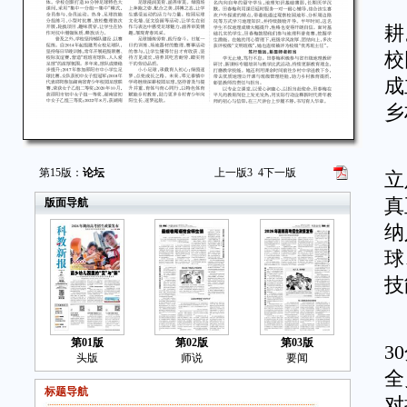
乡
耕
校
成
乡
作
第15版：
论坛
上一版
3
4
下一版
立
真
版面导航
纳
球
技
大
第01版
第02版
第03版
3
头版
师说
要闻
全
标题导航
对