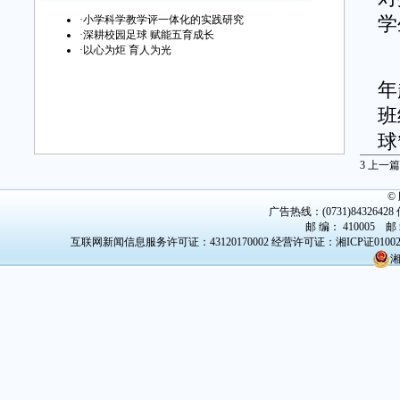
·
小学科学教学评一体化的实践研究
学
·
深耕校园足球 赋能五育成长
·
以心为炬 育人为光
普
年
班
球
加
3
上一篇
2
©
广告热线：(0731)84326428 传
女
邮 编： 410005 邮
等
互联网新闻信息服务许可证：43120170002
经营许可证：湘ICP证0100
湘
省
片
足
规
在