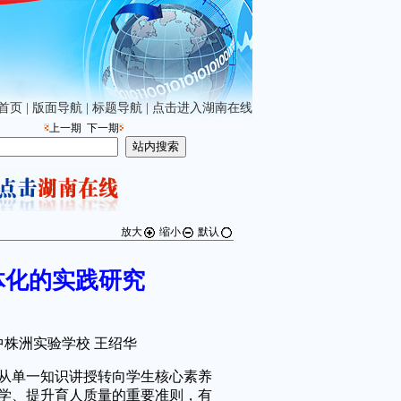
首页
|
版面导航
|
标题导航
|
点击进入湖南在线
上一期
下一期
放大
缩小
默认
体化的实践研究
株洲实验学校 王绍华
单一知识讲授转向学生核心素养
学、提升育人质量的重要准则，有