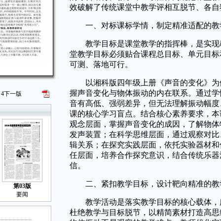
效破解了传统课堂中教学评相互脱节、各自
一、对标课标学情，制定精准适配的教
教学目标是课堂教学的指挥棒，是实现教
堂教学目标必须贴合课程总目标、单元目标
可测、落地可行。
以湘科版四年级上册《声音的变化》为例
握声音变化与物体振动的内在联系。通过学
4
下一版
音有高低、强弱差异，但无法理解振动幅度
课的核心学习盲点。结合核心素养要求，本
观念层面，掌握声音变化的成因，了解物体
发声装置；在科学思维层面，通过观察对比
辑关系；在探究实践层面，依托实验器材和
任层面，培养合作探究意识，结合传统乐器
信。
二、紧扣教学目标，设计靶向精准的教
第03版
要闻
教学活动是落实教学目标的核心载体，所
杜绝教学与目标脱节，以精简素材打造高思