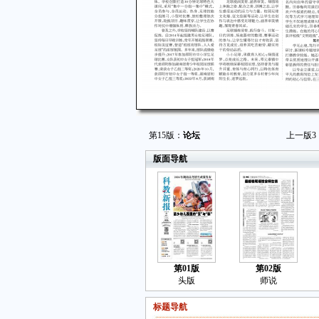
第15版：
论坛
上一版
3
版面导航
第01版
第02版
头版
师说
标题导航