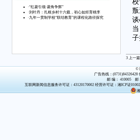
校
·
“红菱引领·菱角争辉”
叛
·
刘叶丹：扎根乡村十六载，初心如炬育桃李
·
九年一贯制学校“联结教育”的课程化路径探究
谈
当
子
潜
3
上一篇
十
极
©
广告热线：(0731)84326428 传
鲜
邮 编： 410005 邮
互联网新闻信息服务许可证：43120170002
经营许可证：湘ICP证0100
耕
湘
项
深
的
个
进