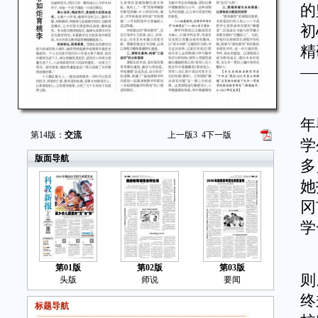
的
初
精
—
1
年
第14版：
交流
上一版
3
4
下一版
学
版面导航
多
她
冈
学
以
第01版
第02版
第03版
则
头版
师说
要闻
终
标题导航