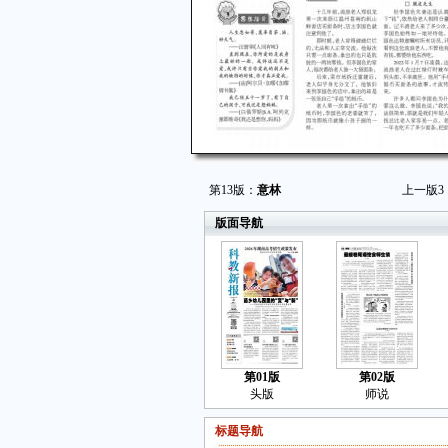
第13版：
意林
上一版
3
版面导航
第01版
第02版
头版
师说
标题导航