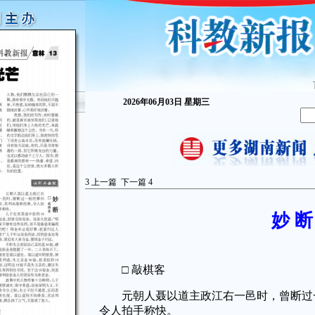
2026年06月03日 星期三
3
上一篇
下一篇
4
妙 断
□ 敲棋客
元朝人聂以道主政江右一邑时，曾断过一
令人拍手称快。