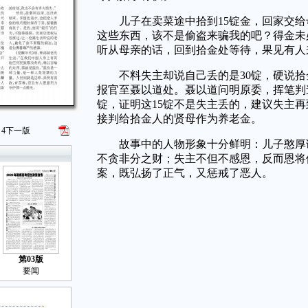
儿子在卖菜途中拾到15锭金，回家交给
这些东西，该不是偷盗来骗我的吧？得金未
听从母亲的话，回到拾金处等待，果见有人
不料失主却说自己丢的是30锭，硬说拾
报官至聂以道处。聂以道问明原委，挥笔判道
锭，证明这15锭不是失主丢的，建议失主再
接判给拾金人的贤母作为养老金。
4
下一版
故事中的人物形象十分鲜明：儿子憨厚诚
不贪非分之财；失主不但不感恩，反而恩将
案，既弘扬了正气，又惩戒了恶人。
第03版
要闻