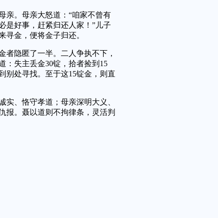
母亲。母亲大怒道：“咱家不曾有
必是好事，赶紧归还人家！”儿子
来寻金，便将金子归还。
金者隐匿了一半。二人争执不下，
：失主丢金30锭，拾者捡到15
到别处寻找。至于这15锭金，则直
实、恪守孝道；母亲深明大义、
仇报。聂以道则不拘律条，灵活判