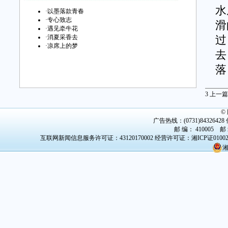
水
·
以墨落款青春
·
专心致志
滑
·
遇见牵牛花
·
消夏采香去
过
·
凉席上的梦
去
落
醒
3
上一篇
早
©
风
广告热线：(0731)84326428 传
邮 编： 410005 邮
大
互联网新闻信息服务许可证：43120170002
经营许可证：湘ICP证0100
湘
一
便
再
依
一