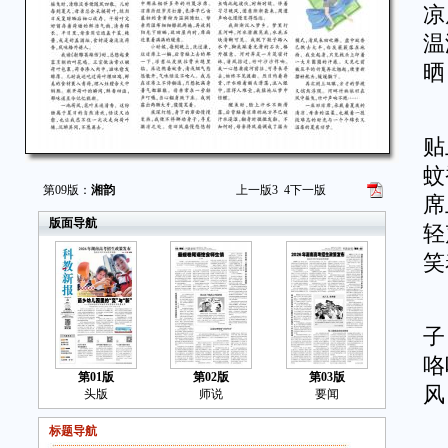
凉
温
晒
小
贴
蚊
第09版：
湘韵
上一版
3
4
下一版
席
版面导航
轻
笑
夜
子
咯
第01版
第02版
第03版
风
头版
师说
要闻
标题导航
我