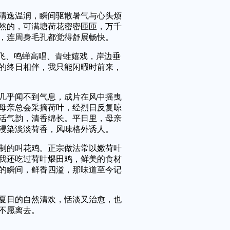
逸温润，瞬间驱散暑气与心头烦
然的，可满塘荷花密密匝匝，万千
，连周身毛孔都觉得舒展畅快。
飞、鸣蝉高唱、青蛙嬉戏，岸边垂
的终日相伴，我只能闲暇时前来，
乎闻不到气息，成片在风中摇曳
母亲总会采摘荷叶，经烈日反复晾
活气韵，清香绵长。平日里，母亲
浸染淡淡荷香，风味格外诱人。
的叫花鸡。正宗做法常以嫩荷叶
我还吃过荷叶煨田鸡，鲜美的食材
的瞬间，鲜香四溢，那味道至今记
日的自然清欢，恬淡又治愈，也
不愿离去。