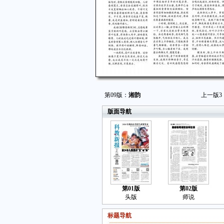
第09版：
湘韵
上一版
3
版面导航
第01版
第02版
头版
师说
标题导航