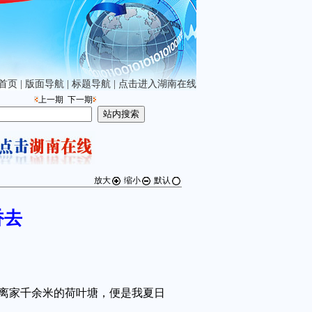
首页
|
版面导航
|
标题导航
|
点击进入湖南在线
上一期
下一期
放大
缩小
默认
香去
家千余米的荷叶塘，便是我夏日