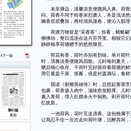
未至塘边，清馨凉意便随风入鼻。荷香清
闷。荷香不同于桂香浓烈袭人，本是浅淡悠
幽香层层叠加，再经清风漫卷，便沁入肌理
荷塘万物皆是“采香客”，你看，蜻蜓翩
柳拂动，整日流连在这片芬芳里。相较它们
静静独享荷塘赠予的悠然惬意。
荷花有香，荷叶亦别有韵味。单片荷叶几
4
下一版
时，清雅淡香便随风四散。儿时每到夏天，
晒后细心收存。干荷叶完好留存着荷塘的鲜
用它遮盖干菜、辣酱，或是封盖酒坛，食材
我读《射雕英雄传》时，总想起黄蓉烹制
包裹，荷香渗入肉中，滋味愈发醇厚。儿时
裹入青荷，埋入灶膛余火中焖熟。剥开荷叶
忆犹新。
第03版
一池荷风，花叶互送清香。这份独属于夏
要闻
让我忍不住一次次走向荷叶塘，沉醉其间，