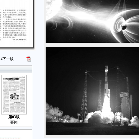
4
下一版
第03版
要闻