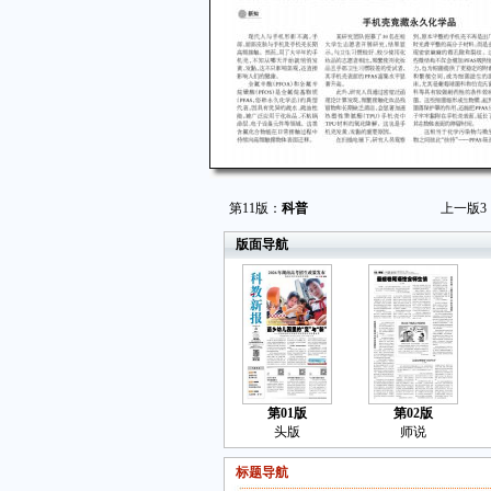
第11版：
科普
上一版
3
版面导航
第01版
第02版
头版
师说
标题导航