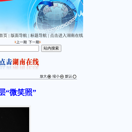
首页
|
版面导航
|
标题导航
|
点击进入湖南在线
上一期
下一期
放大
缩小
默认
层“微笑照”