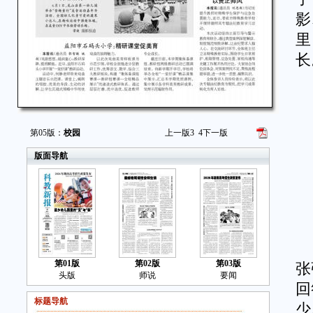
影
里
长
成
第05版：
校园
上一版
3
4
下一版
“
版面导航
“
“
6
第01版
第02版
第03版
张
头版
师说
要闻
回
标题导航
少