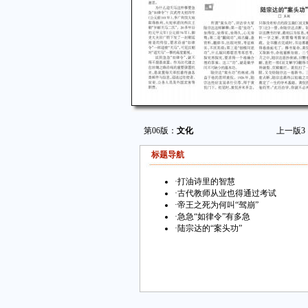
第06版：
文化
上一版
3
标题导航
·
打油诗里的智慧
·
古代教师从业也得通过考试
·
帝王之死为何叫“驾崩”
·
急急“如律令”有多急
·
陆宗达的“案头功”