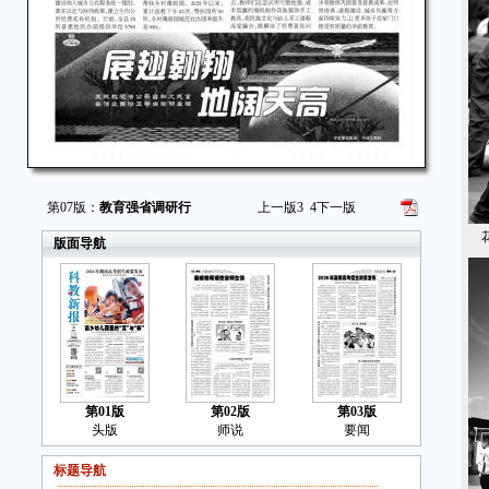
第07版：
教育强省调研行
上一版
3
4
下一版
花
版面导航
第01版
第02版
第03版
头版
师说
要闻
标题导航