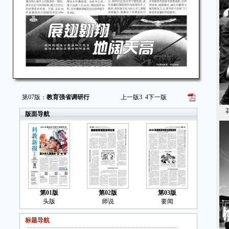
第07版：
教育强省调研行
上一版
3
4
下一版
花
版面导航
第01版
第02版
第03版
头版
师说
要闻
标题导航