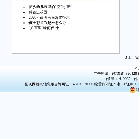
·
苗乡幼儿园里的“变”与“新”
·
科普进校园
·
2026年高考考前温馨提示
·
孩子想退兴趣班怎么办
·
“八百里”缘何代指牛
3
上一篇
©
广告热线：(0731)84326428 传
邮 编： 410005 邮
互联网新闻信息服务许可证：43120170002
经营许可证：湘ICP证0100
湘