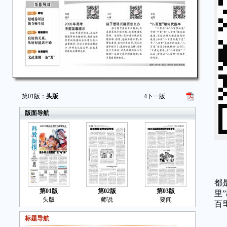
第01版：
头版
4
下一版
版面导航
字
“
都
第01版
第02版
第03版
里
头版
师说
要闻
百
标题导航