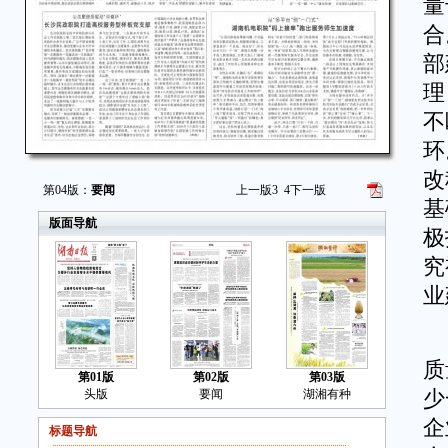
量
合
部
理
不
环
改
第04版：
要闻
上一版
3
4
下一版
基
版面导航
极
究
业
党
质
第01版
第02版
第03版
头版
要闻
湖湘有种
少
企
标题导航