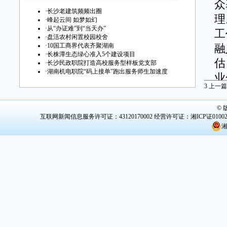
众
·
长沙老建筑频频出圈
理
·
峰起云间 如梦如幻
·
从“办证难”到“当天办”
工
·
盘活农村闲置校园校舍
·
10国工商界代表齐聚湖南
融
·
长株潭生态绿心准入5个建设项目
估
·
长沙民政职院打造高校服务型样板党支部
·
湖南机电职院“码上接单”跑出服务师生加速度
业
3
上一篇
化
围
©
互联网新闻信息服务许可证：43120170002
经营许可证：湘ICP证0100
湘
近
计
员
工
示
社
荣