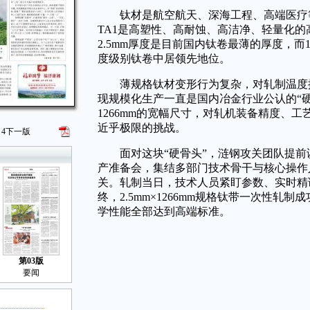
钛材是航空航天、深海工程、高端医疗等
TA1是高塑性、高耐蚀、高洁净、轻量化
2.5mm厚度是目前国内钛卷最薄的厚度，而
度级别钛卷中居领先地位。
薄规格钛材变形行为复杂，对轧制温度控
现规模化生产一直是国内冶金行业公认的“硬骨
1266mm的宽幅尺寸，对轧机装备精度、
近乎极限的挑战。
4
下一版
面对这块“硬骨头”，涟钢攻关团队提前
产准备会，集结多部门技术骨干与核心操作
关。轧制当日，技术人员紧盯参数、实时精
终，2.5mm×1266mm规格钛带一次性轧
学性能全部达到高端标准。
第03版
要闻