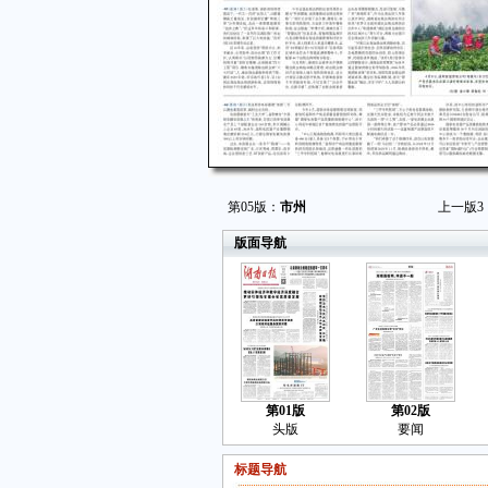
第05版：
市州
上一版
3
版面导航
第01版
第02版
头版
要闻
标题导航