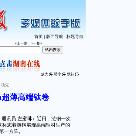
首页
|
版面导航
|
标题导航
|
上一期
下一期
放大
缩小
默认
幅领先
mm超薄高端钛卷
 通讯员 左蜜琳）近日，涟钢一次
钛卷。这标志着涟钢实现高端钛材生产的
第一方阵。