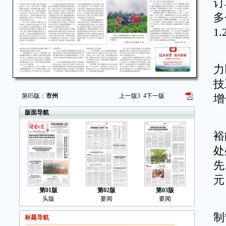
订
多
1
湘
力
技
第05版：
市州
上一版
3
4
下一版
增
版面导航
项
裕
处
先
元
第01版
第02版
第03版
头版
要闻
要闻
园
制
标题导航