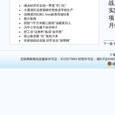
战
·
湘乡经开区实现一季度“开门红”
实
·
大通湖区适度规模经营推进早稻生产
·
涟钢成功轧制2.5mm超薄高端钛卷
项
·
图片新闻
·
邵阳“1平方米暖心面馆”温暖夜归人
月
·
为中小学生播下科学种子
·
把工业“边角料”炼成“金疙瘩”
园
·
茶山春意暖 “红”装助力来
·
肖家镇抓好农险 织牢农业“保障网”
子
下一篇
4
体
©
出
互联网新闻信息服务许可证：43120170002
经营许可证：湘ICP证0100
湘
能
税
领
发
高