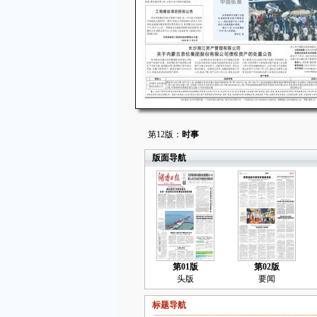
第12版：
时事
版面导航
第01版
第02版
头版
要闻
标题导航