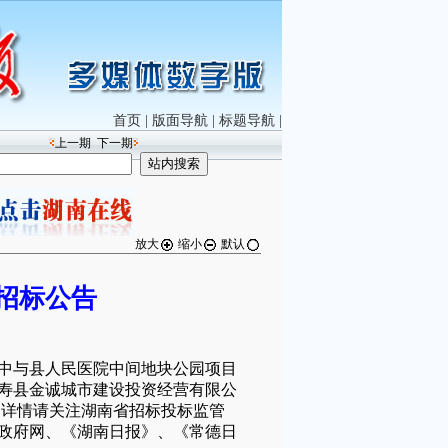
首页
|
版面导航
|
标题导航
|
上一期
下一期
放大
缩小
默认
招标公告
与县人民医院中间地块公园项目
寿县金诚城市建设投资经营有限公
公告。详情请关注湖南省招标投标监管
政府网、《湖南日报》、《常德日