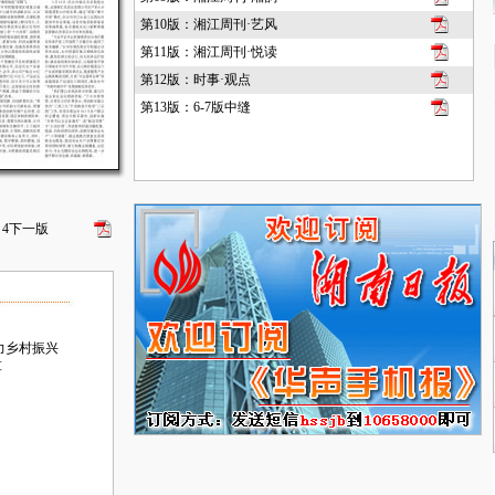
第10版：湘江周刊·艺风
第11版：湘江周刊·悦读
第12版：时事·观点
第13版：6-7版中缝
4
下一版
力乡村振兴
革