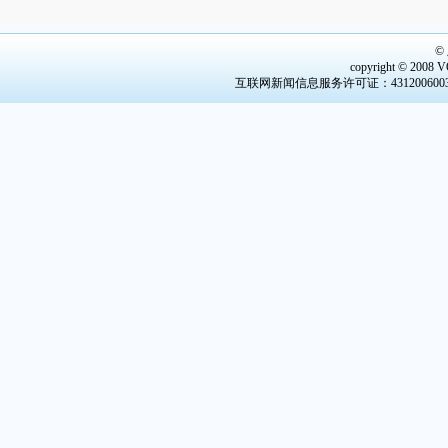
·
湖南省人民代表大会常务委员会任免名单
·
星城晚霞惹人醉
©
copyright © 2008 V
互联网新闻信息服务许可证：4312006003 