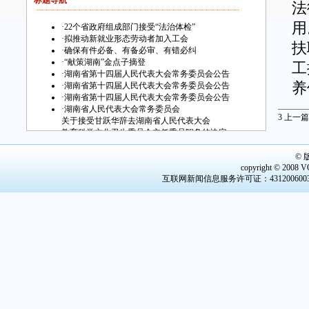
标题导航
法
用
·
22个省政府组成部门接受“法治体检”
·
拟推动新就业形态劳动者加入工会
扶
·
确保有件必备、有备必审、有错必纠
·
“献策湖南”金点子摘登
工
·
湖南省第十四届人民代表大会常务委员会公告
养
·
湖南省第十四届人民代表大会常务委员会公告
·
湖南省第十四届人民代表大会常务委员会公告
·
湖南省人民代表大会常务委员会
随
3
上一篇
关于接受甘跃华辞去湖南省人民代表大会
教育科学文化卫生委员会主任委员职务的决定
大
·
湖南省人民代表大会常务委员会任命名单
·
湖南省人民代表大会常务委员会任免名单
的
©
·
星城晚霞惹人醉
copyright © 2008 V
系
互联网新闻信息服务许可证：4312006003 
者
作
社
审
织