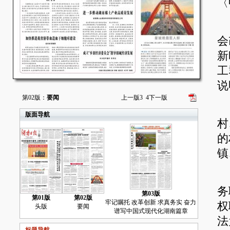
〈
“
会
新
工
说
第02版：
要闻
上一版
3
4
下一版
修
版面导航
村
的
镇
新
务
第03版
第01版
第02版
牢记嘱托 改革创新 求真务实 奋力
权
头版
要闻
谱写中国式现代化湖南篇章
法