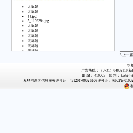
·
无标题
·
无标题
·
11.jpg
·
5_1102294.jpg
·
无标题
·
无标题
·
无标题
·
无标题
·
无标题
·
无标题
3
上一篇
·
无标题
·
无标题
©
·
无标题
广告热线：（0731）84802118 新闻
·
无标题
邮 编： 410005 邮 箱： fzz
·
无标题
互联网新闻信息服务许可证：43120170002
经营许可证：湘ICP证0100
·
无标题
·
无标题
湘
·
无标题