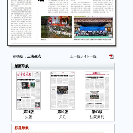
第06版：
三湘生态
上一版
3
4
下一版
版面导航
第01版
第02版
第03版
头版
关注
法院周刊
标题导航