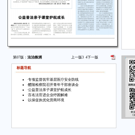
第07版：
法治株洲
上一版
3
4
下一版
标题导航
·
专项监督筑牢基层医疗安全防线
·
醴陵检察院召开青年干部座谈会
·
公益普法亲子课堂护航成长
·
百名法官进企业纾困解难
·
以保促执优化营商环境