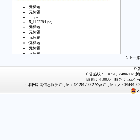
·
无标题
·
无标题
·
11.jpg
·
5_1102294.jpg
·
无标题
·
无标题
·
无标题
·
无标题
·
无标题
·
无标题
3
上一篇
·
无标题
·
无标题
©
·
无标题
广告热线：（0731）84802118 新闻
·
无标题
邮 编： 410005 邮 箱： fzz
·
无标题
互联网新闻信息服务许可证：43120170002
经营许可证：湘ICP证0100
·
无标题
·
无标题
湘
·
无标题