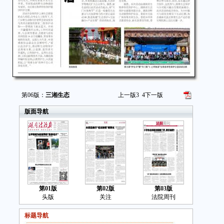
第06版：
三湘生态
上一版
3
4
下一版
版面导航
第01版
第02版
第03版
头版
关注
法院周刊
标题导航