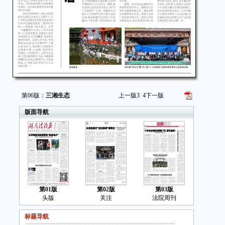
第06版：
三湘生态
上一版
3
4
下一版
版面导航
第01版
第02版
第03版
头版
关注
法院周刊
标题导航