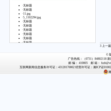
·
无标题
·
无标题
·
11.jpg
·
5_1102294.jpg
·
无标题
·
无标题
·
无标题
·
无标题
·
无标题
·
无标题
3
上一篇
·
无标题
·
无标题
©
·
无标题
广告热线：（0731）84802118 新闻
·
无标题
邮 编： 410005 邮 箱： fzz
·
无标题
互联网新闻信息服务许可证：43120170002
经营许可证：湘ICP证0100
·
无标题
·
无标题
湘
·
无标题