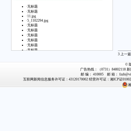
·
无标题
·
无标题
·
11.jpg
·
5_1102294.jpg
·
无标题
·
无标题
·
无标题
·
无标题
·
无标题
·
无标题
3
上一篇
·
无标题
·
无标题
©
·
无标题
广告热线：（0731）84802118 新闻
·
无标题
邮 编： 410005 邮 箱： fzz
·
无标题
互联网新闻信息服务许可证：43120170002
经营许可证：湘ICP证0100
·
无标题
·
无标题
湘
·
无标题