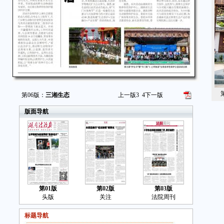
第
第06版：
三湘生态
上一版
3
4
下一版
版面导航
第01版
第02版
第03版
头版
关注
法院周刊
标题导航