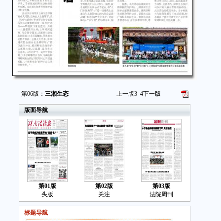
第06版：
三湘生态
上一版
3
4
下一版
版面导航
第01版
第02版
第03版
头版
关注
法院周刊
标题导航