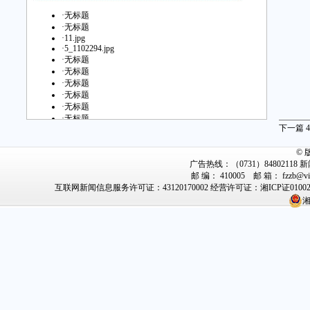
·
无标题
·
无标题
·
11.jpg
·
5_1102294.jpg
·
无标题
·
无标题
·
无标题
·
无标题
·
无标题
·
无标题
下一篇
4
·
无标题
·
无标题
©
·
无标题
广告热线：（0731）84802118 新闻
·
无标题
邮 编： 410005 邮 箱： fzz
·
无标题
互联网新闻信息服务许可证：43120170002
经营许可证：湘ICP证0100
·
无标题
·
无标题
湘
·
无标题