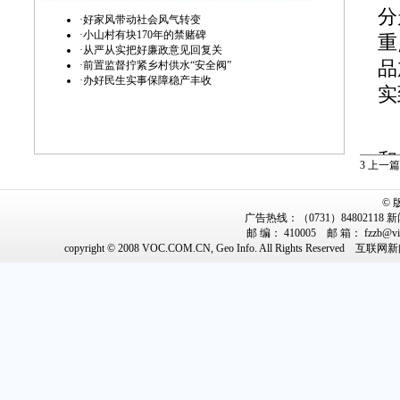
分
·
好家风带动社会风气转变
·
小山村有块170年的禁赌碑
重
·
从严从实把好廉政意见回复关
品
·
前置监督拧紧乡村供水“安全阀”
·
办好民生实事保障稳产丰收
实
在
和
3
上一篇
人
©
动
广告热线：（0731）84802118 新闻
邮 编： 410005 邮 箱： fzz
凼
copyright © 2008 VOC.COM.CN, Geo Info. All Rights Reserved
互联网新闻
惠
况
南
“
干