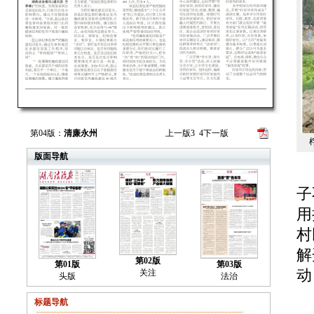
第04版：
清廉永州
上一版
3
4
下一版
桴
版面导航
湖
子
用
村
解
第02版
第01版
第03版
动
关注
头版
法治
标题导航
去