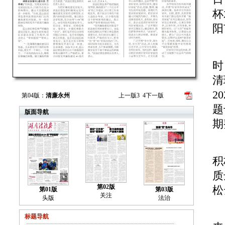
杯
阳
2
时
清
2
第04版：
清廉永州
上一版
3
4
下一版
题
版面导航
期
“
积
质
第02版
松
第01版
第03版
关注
头版
法治
群
标题导航