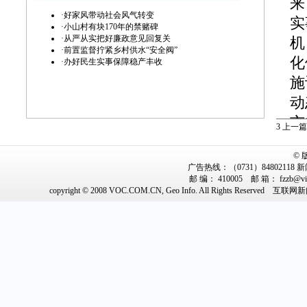
来
·
好家风带动社会风气转变
实
·
小山村有块170年的禁赌碑
·
从严从实把好廉政意见回复关
机
·
前置监督拧紧乡村供水“安全阀”
化
·
办好民生实事保障稳产丰收
施
动
市
3
上一篇
季
©
利
广告热线：（0731）84802118 新闻
邮 编： 410005 邮 箱： fzz
安
copyright © 2008 VOC.COM.CN, Geo Info. All Rights Reserved
互联网新闻
顺
截
模
人
农